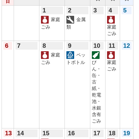
日
1
2
3
4
5
家庭
金属
ごみ
類
家庭
ごみ
6
7
8
9
10
11
12
家庭
ペッ
ごみ
トボトル
び
家庭
ん・
ごみ
缶・
古
紙・
乾電
池・
水銀
含有
ごみ
13
14
15
16
17
18
19