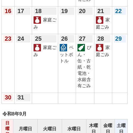
16
17
18
19
20
21
22
家庭ご
家
み
庭ごみ
23
24
25
26
27
28
29
家庭ご
ペ
び
家
み
ットボ
ん・
庭ごみ
トル
缶・古
紙・乾
電池・
水銀含
有ごみ
30
31
令和8年
9月
日
木曜
金曜
土曜
月曜日
火曜日
水曜日
曜
日
日
日