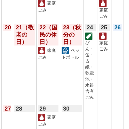
家庭
ごみ
家庭
ごみ
20
21
（敬
22
（国
23
（秋
24
25
26
老の
民の休
分の
日）
日）
日）
び
家庭
ん・
ごみ
家庭
ペッ
缶・
ごみ
トボトル
古
紙・
乾電
池・
水銀
含有
ごみ
27
28
29
30
家庭
ごみ