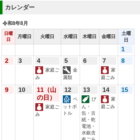
カレンダー
令和8年
8月
土曜
日曜
月曜日
火曜日
水曜日
木曜日
金曜日
日
日
1
2
3
4
5
6
7
8
家庭ご
金
家
み
属類
庭ごみ
9
10
11
（山
12
13
14
15
の日）
ペ
び
家
ットボ
ん・
庭ごみ
家庭ご
トル
缶・古
み
紙・乾
電池・
水銀含
有ごみ