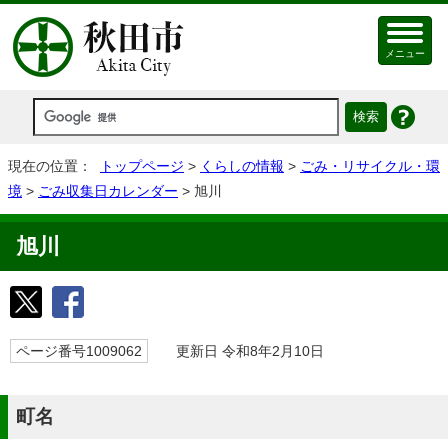
メニュー
現在の位置：
トップページ
>
くらしの情報
>
ごみ・リサイクル・環
境
>
ごみ収集日カレンダー
> 旭川
旭川
ページ番号1009062
更新日 令和8年2月10日
町名