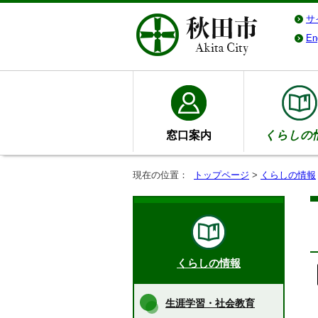
サ
En
窓口案内
くらしの
現在の位置：
トップページ
>
くらしの情報
くらしの情報
生涯学習・社会教育