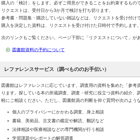
購入の「検討」をします。必ずご用意ができることをお約束するもの
リクエストは、受付日から3か月で検討を打ち切ります。
参考書・問題集・購読していない雑誌などは、リクエストを受け付け
購入を決定した資料は、リクエストを受け付けた日時付で予約します
次のリンクもご覧ください。ページ下部に「リクエストについて」が
図書館資料の予約について
レファレンスサービス（調べもののお手伝い）
図書館はレファレンスに応じています。調査用の資料を集めた「参考
ります。探している本の所蔵調査、調査・研究に役立つ資料の紹介、
軽にご相談ください。ただし、図書館員の判断を仰ぐ質問や次のよう
個人のプライバシーにかかわる調査、身上相談
書籍、美術品、古文書の鑑定や解読、翻訳など
法律相談や医療相談などの専門機関が行う相談
学習課題やレポートの解答調査