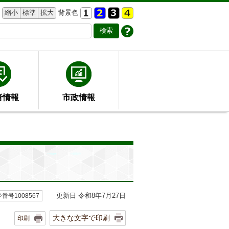
縮小
標準
拡大
背景色
者情報
市政情報
更新日 令和8年7月27日
番号1008567
大きな文字で印刷
印刷