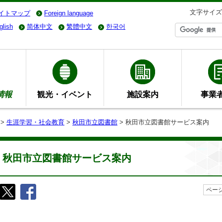
文字サイズ
イトマップ
Foreign language
glish
简体中文
繁體中文
한국어
情報
観光・イベント
施設案内
事業
>
生涯学習・社会教育
>
秋田市立図書館
> 秋田市立図書館サービス案内
秋田市立図書館サービス案内
ページ