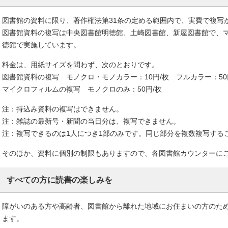
図書館の資料に限り、著作権法第31条の定める範囲内で、実費で複写
図書館資料の複写は中央図書館明徳館、土崎図書館、新屋図書館で、
徳館で実施しています。
料金は、用紙サイズを問わず、次のとおりです。
図書館資料の複写 モノクロ・モノカラー：10円/枚 フルカラー：50
マイクロフィルムの複写 モノクロのみ：50円/枚
注：持込み資料の複写はできません。
注：雑誌の最新号・新聞の当日分は、複写できません。
注：複写できるのは1人につき1部のみです。同じ部分を複数複写する
そのほか、資料に個別の制限もありますので、各図書館カウンターに
すべての方に読書の楽しみを
障がいのある方や高齢者、図書館から離れた地域にお住まいの方のた
ます。