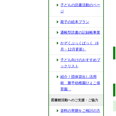
子どもの読書活動のペー
ジ
親子の絵本プラン
通帳型読書の記録帳事業
かぞくぶっくぱっく（6
月・12月更新）
子ども向けのおすすめブ
ックリスト
紹介！団体貸出し活用
術 勝平幼稚園ひよこ保
育園
図書館活動へのご支援・ご協力
資料の寄贈をご検討の方