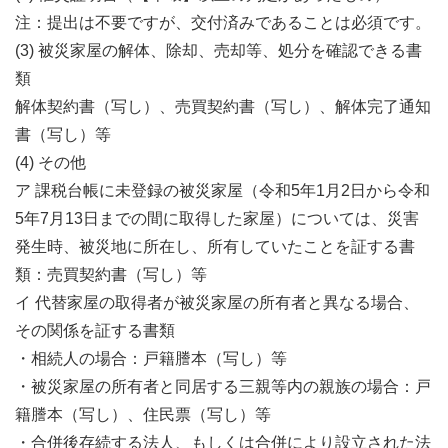
注：提出は不要ですが、交付済みであることは必須です。
(3) 被災家屋の解体、除却、売却等、処分を確認できる書
類
解体契約書（写し）、売買契約書（写し）、解体完了通知
書（写し）等
(4) その他
ア 課税台帳に未登録の被災家屋（令和5年1月2日から令和
5年7月13日までの間に取得した家屋）については、災害
発生時、被災地に所在し、所有していたことを証する書
類：売買契約書（写し）等
イ 代替家屋の取得者が被災家屋の所有者と異なる場合、
その関係を証する書類
・相続人の場合：戸籍謄本（写し）等
・被災家屋の所有者と同居する三親等内の親族の場合：戸
籍謄本（写し）、住民票（写し）等
・合併後存続する法人、もしくは合併により設立された法