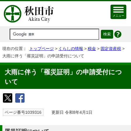
メニュー
現在の位置：
トップページ
>
くらしの情報
>
税金
>
固定資産税
>
大雨に伴う「罹災証明」の申請受付について
大雨に伴う「罹災証明」の申請受付につ
いて
ページ番号1039316
更新日 令和8年4月1日