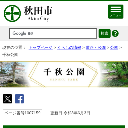
メニュー
現在の位置：
トップページ
>
くらしの情報
>
道路・公園
>
公園
>
千秋公園
ページ番号1007159
更新日 令和8年6月3日