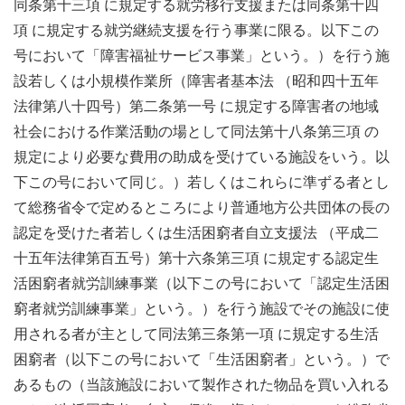
同条第十三項 に規定する就労移行支援または同条第十四
項 に規定する就労継続支援を行う事業に限る。以下この
号において「障害福祉サービス事業」という。）を行う施
設若しくは小規模作業所（障害者基本法 （昭和四十五年
法律第八十四号）第二条第一号 に規定する障害者の地域
社会における作業活動の場として同法第十八条第三項 の
規定により必要な費用の助成を受けている施設をいう。以
下この号において同じ。）若しくはこれらに準ずる者とし
て総務省令で定めるところにより普通地方公共団体の長の
認定を受けた者若しくは生活困窮者自立支援法 （平成二
十五年法律第百五号）第十六条第三項 に規定する認定生
活困窮者就労訓練事業（以下この号において「認定生活困
窮者就労訓練事業」という。）を行う施設でその施設に使
用される者が主として同法第三条第一項 に規定する生活
困窮者（以下この号において「生活困窮者」という。）で
あるもの（当該施設において製作された物品を買い入れる