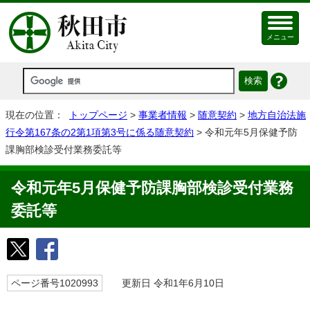
メニュー
現在の位置：
トップページ
>
事業者情報
>
随意契約
>
地方自治法施
行令第167条の2第1項第3号に係る随意契約
> 令和元年5月保健予防
課胸部検診受付業務委託等
令和元年5月保健予防課胸部検診受付業務
委託等
ページ番号1020993
更新日 令和1年6月10日