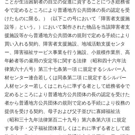
ことが生活困窮者の自立の促進に資することにつき総務省
令で定めるところにより普通地方公共団体の長の認定を受
けたものに限る。）（以下この号において「障害者支援施
設等」という。）において製作された物品を当該障害者支
援施設等から普通地方公共団体の規則で定める手続により
買い入れる契約、障害者支援施設、地域活動支援センタ
ー、障害福祉サービス事業を行う施設、小規模作業所、高
年齢者等の雇用の安定等に関する法律 （昭和四十六年法
律第六十八号）第三十七条第一項 に規定するシルバー人
材センター連合若しくは同条第二項 に規定するシルバー
人材センター若しくはこれらに準ずる者として総務省令で
定めるところにより普通地方公共団体の長の認定を受けた
者から普通地方公共団体の規則で定める手続により役務の
提供を受ける契約、母子および父子並びに寡婦福祉法
（昭和三十九年法律第百二十九号）第六条第六項 に規定
する母子・父子福祉団体若しくはこれに準ずる者として総