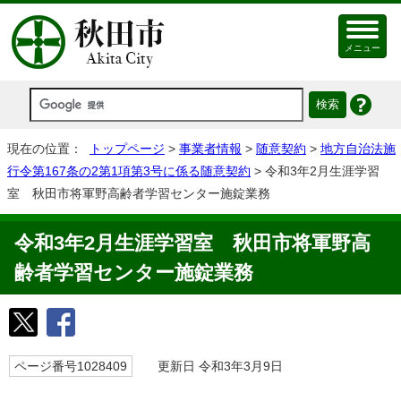
メニュー
現在の位置：
トップページ
>
事業者情報
>
随意契約
>
地方自治法施
行令第167条の2第1項第3号に係る随意契約
> 令和3年2月生涯学習
室 秋田市将軍野高齢者学習センター施錠業務
令和3年2月生涯学習室 秋田市将軍野高
齢者学習センター施錠業務
ページ番号1028409
更新日 令和3年3月9日