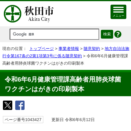
メニュー
現在の位置：
トップページ
>
事業者情報
>
随意契約
>
地方自治法施
行令第167条の2第1項第3号に係る随意契約
> 令和6年6月健康管理課
高齢者用肺炎球菌ワクチンはがきの印刷製本
令和6年6月健康管理課高齢者用肺炎球菌
ワクチンはがきの印刷製本
ページ番号1043427
更新日 令和6年6月12日