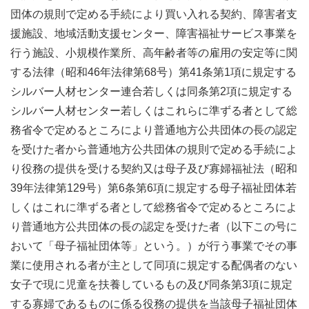
団体の規則で定める手続により買い入れる契約、障害者支
援施設、地域活動支援センター、障害福祉サービス事業を
行う施設、小規模作業所、高年齢者等の雇用の安定等に関
する法律（昭和46年法律第68号）第41条第1項に規定する
シルバー人材センター連合若しくは同条第2項に規定する
シルバー人材センター若しくはこれらに準ずる者として総
務省令で定めるところにより普通地方公共団体の長の認定
を受けた者から普通地方公共団体の規則で定める手続によ
り役務の提供を受ける契約又は母子及び寡婦福祉法（昭和
39年法律第129号）第6条第6項に規定する母子福祉団体若
しくはこれに準ずる者として総務省令で定めるところによ
り普通地方公共団体の長の認定を受けた者（以下この号に
おいて「母子福祉団体等」という。）が行う事業でその事
業に使用される者が主として同項に規定する配偶者のない
女子で現に児童を扶養しているもの及び同条第3項に規定
する寡婦であるものに係る役務の提供を当該母子福祉団体