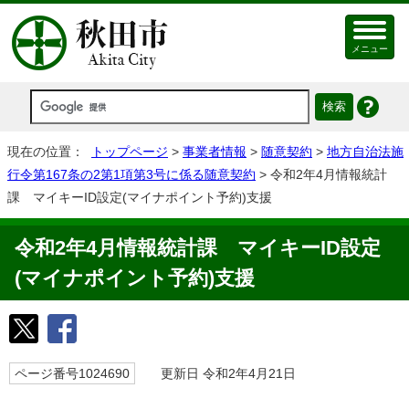
メニュー
現在の位置：
トップページ
>
事業者情報
>
随意契約
>
地方自治法施
行令第167条の2第1項第3号に係る随意契約
> 令和2年4月情報統計
課 マイキーID設定(マイナポイント予約)支援
令和2年4月情報統計課 マイキーID設定
(マイナポイント予約)支援
ページ番号1024690
更新日 令和2年4月21日