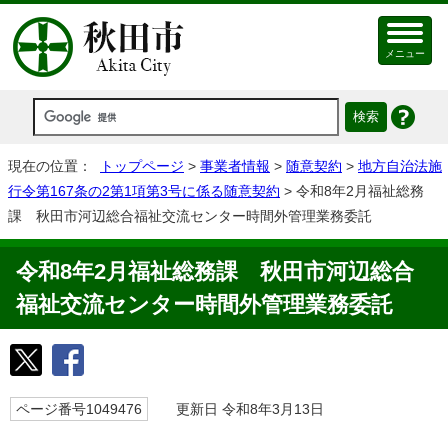
メニュー
現在の位置：
トップページ
>
事業者情報
>
随意契約
>
地方自治法施
行令第167条の2第1項第3号に係る随意契約
> 令和8年2月福祉総務
課 秋田市河辺総合福祉交流センター時間外管理業務委託
令和8年2月福祉総務課 秋田市河辺総合
福祉交流センター時間外管理業務委託
ページ番号1049476
更新日 令和8年3月13日