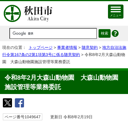
メニュー
現在の位置：
トップページ
>
事業者情報
>
随意契約
>
地方自治法施
行令第167条の2第1項第3号に係る随意契約
> 令和8年2月大森山動物
園 大森山動物園施設管理等業務委託
令和8年2月大森山動物園 大森山動物園
施設管理等業務委託
ページ番号1049647
更新日 令和8年2月19日