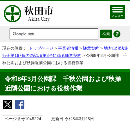
メニュー
現在の位置：
トップページ
>
事業者情報
>
随意契約
>
地方自治法施
行令第167条の2第1項第3号に係る随意契約
> 令和8年3月公園課 千
秋公園および秋操近隣公園における役務作業
令和8年3月公園課 千秋公園および秋操
近隣公園における役務作業
ページ番号1045224
更新日 令和8年3月25日