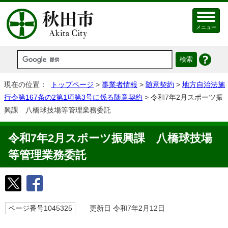
メニュー
現在の位置：
トップページ
>
事業者情報
>
随意契約
>
地方自治法施
行令第167条の2第1項第3号に係る随意契約
> 令和7年2月スポーツ振
興課 八橋球技場等管理業務委託
令和7年2月スポーツ振興課 八橋球技場
等管理業務委託
ページ番号1045325
更新日 令和7年2月12日