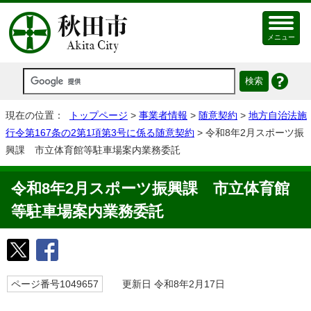
メニュー
現在の位置：
トップページ
>
事業者情報
>
随意契約
>
地方自治法施
行令第167条の2第1項第3号に係る随意契約
> 令和8年2月スポーツ振
興課 市立体育館等駐車場案内業務委託
令和8年2月スポーツ振興課 市立体育館
等駐車場案内業務委託
ページ番号1049657
更新日 令和8年2月17日