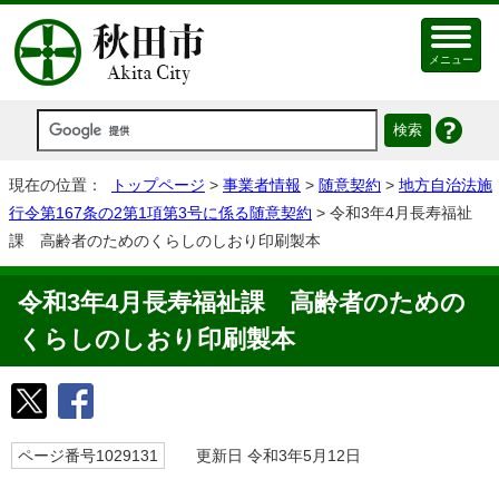
メニュー
現在の位置：
トップページ
>
事業者情報
>
随意契約
>
地方自治法施
行令第167条の2第1項第3号に係る随意契約
> 令和3年4月長寿福祉
課 高齢者のためのくらしのしおり印刷製本
令和3年4月長寿福祉課 高齢者のための
くらしのしおり印刷製本
ページ番号1029131
更新日 令和3年5月12日