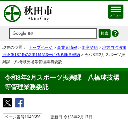
メニュー
現在の位置：
トップページ
>
事業者情報
>
随意契約
>
地方自治法施
行令第167条の2第1項第3号に係る随意契約
> 令和8年2月スポーツ振
興課 八橋球技場等管理業務委託
令和8年2月スポーツ振興課 八橋球技場
等管理業務委託
ページ番号1049656
更新日 令和8年2月17日