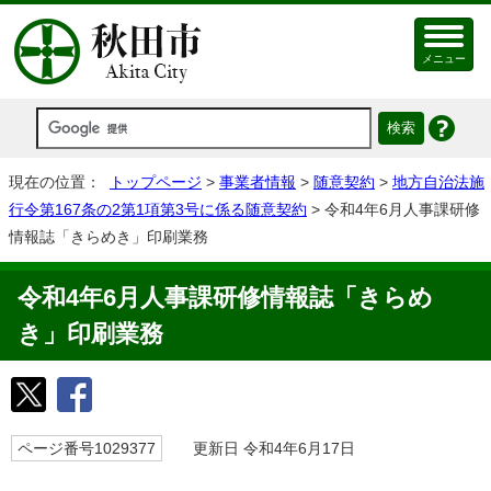
メニュー
現在の位置：
トップページ
>
事業者情報
>
随意契約
>
地方自治法施
行令第167条の2第1項第3号に係る随意契約
> 令和4年6月人事課研修
情報誌「きらめき」印刷業務
令和4年6月人事課研修情報誌「きらめ
き」印刷業務
ページ番号1029377
更新日 令和4年6月17日