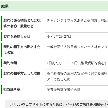
結果
契約に係る物品または役
チャレンジオフィスあきた夜間窓口対応
務の名称、数量など
契約を締結した日
令和8年2月27日
契約の相手方の氏名また
一般社団法人秋田市シルバー人材センタ
は名称
契約金額
1日あたり 5,929円（消費税額を含む）
契約の相手方とした理由
高年齢者等の雇用の安定等に関する法律
ターであるため
担当課所室
産業振興部産業企画課
よりよいウェブサイトにするために、ページのご感想をお聞かせ