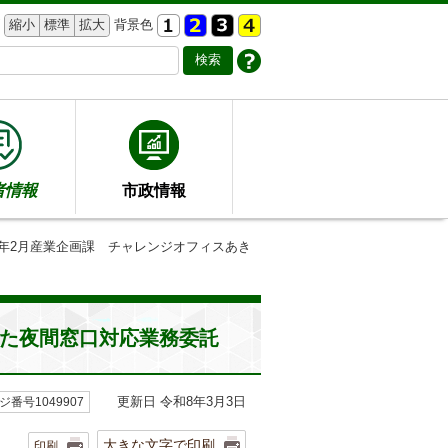
縮小
標準
拡大
背景色
者情報
市政情報
8年2月産業企画課 チャレンジオフィスあき
きた夜間窓口対応業務委託
更新日 令和8年3月3日
ジ番号1049907
大きな文字で印刷
印刷