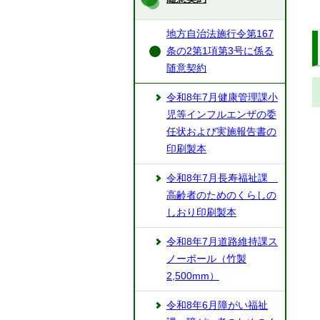
地方自治法施行令第167
条の2第1項第3号に係る
随意契約
令和8年7月健康管理課小
児等インフルエンザの委
任状および実施報告書の
印刷製本
令和8年7月長寿福祉課
高齢者のためのくらしの
しおり印刷製本
令和8年7月道路維持課ス
ノーポール（竹製
2,500mm）
令和8年6月障がい福祉