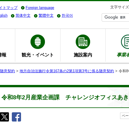
文字サイズ
イトマップ
Foreign language
glish
简体中文
繁體中文
한국어
情報
観光・イベント
施設案内
事業
随意契約
>
地方自治法施行令第167条の2第1項第3号に係る随意契約
> 令和
令和8年2月産業企画課 チャレンジオフィスあ
ペー