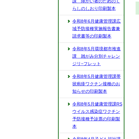
課 障がい者のためのく
らしのしおり印刷製本
令和8年6月健康管理課広
域予防接種実施報告書兼
請求書等の印刷製本
令和8年5月環境都市推進
課 雑がみ分別チャレン
ジリ−フレット
令和8年5月健康管理課帯
状疱疹ワクチン接種のお
知らせの印刷製本
令和8年5月健康管理課RS
ウイルス感染症ワクチン
予防接種予診票の印刷製
本