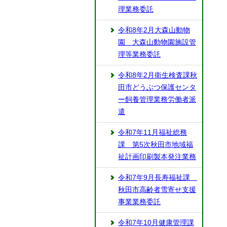
理業務委託
令和8年2月大森山動物
園 大森山動物園施設管
理等業務委託
令和8年2月衛生検査課秋
田市どうぶつ保護センタ
ー飼養管理業務労働者派
遣
令和7年11月福祉総務
課 第5次秋田市地域福
祉計画印刷製本発注業務
令和7年9月長寿福祉課
秋田市高齢者雪寄せ支援
事業業務委託
令和7年10月健康管理課