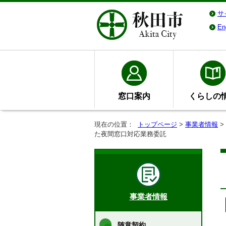
サ
En
窓口案内
くらしの
現在の位置：
トップページ
>
事業者情報
>
た夜間窓口対応業務委託
事業者情報
随意契約