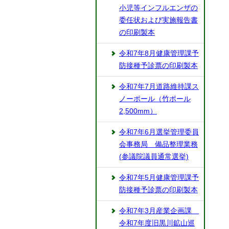
小児等インフルエンザの
委任状および実施報告書
の印刷製本
令和7年8月健康管理課予
防接種予診票の印刷製本
令和7年7月道路維持課ス
ノーポール（竹ポール
2,500mm）
令和7年6月選挙管理委員
会事務局 備品整理業務
(参議院議員通常選挙)
令和7年5月健康管理課予
防接種予診票の印刷製本
令和7年3月産業企画課
令和7年度旧黒川鉱山巡