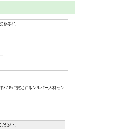
業務委託
ー
第37条に規定するシルバー人材セン
ください。