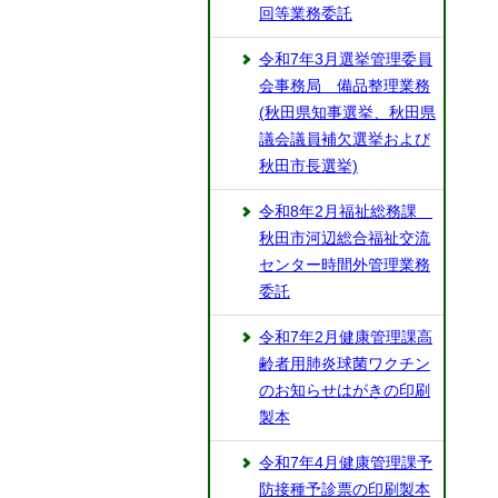
回等業務委託
令和7年3月選挙管理委員
会事務局 備品整理業務
(秋田県知事選挙、秋田県
議会議員補欠選挙および
秋田市長選挙)
令和8年2月福祉総務課
秋田市河辺総合福祉交流
センター時間外管理業務
委託
令和7年2月健康管理課高
齢者用肺炎球菌ワクチン
のお知らせはがきの印刷
製本
令和7年4月健康管理課予
防接種予診票の印刷製本