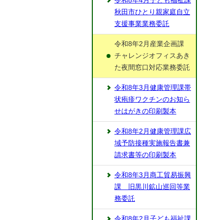
令和8年4月子ども福祉課
秋田市ひとり親家庭自立
支援事業業務委託
令和8年2月産業企画課
チャレンジオフィスあき
た夜間窓口対応業務委託
令和8年3月健康管理課帯
状疱疹ワクチンのお知ら
せはがきの印刷製本
令和8年2月健康管理課広
域予防接種実施報告書兼
請求書等の印刷製本
令和8年3月商工貿易振興
課 旧黒川鉱山巡回等業
務委託
令和8年2月子ども福祉課