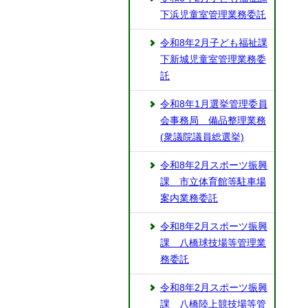
下浜児童室管理業務委託
令和8年2月子ども福祉課
下新城児童室管理業務委
託
令和8年1月選挙管理委員
会事務局 備品整理業務
(衆議院議員総選挙)
令和8年2月スポーツ振興
課 市立体育館等駐車場
案内業務委託
令和8年2月スポーツ振興
課 八橋球技場等管理業
務委託
令和8年2月スポーツ振興
課 八橋陸上競技場等管