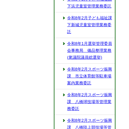
下浜児童室管理業務委託
令和8年2月子ども福祉課
下新城児童室管理業務委
託
令和8年1月選挙管理委員
会事務局 備品整理業務
(衆議院議員総選挙)
令和8年2月スポーツ振興
課 市立体育館等駐車場
案内業務委託
令和8年2月スポーツ振興
課 八橋球技場等管理業
務委託
令和8年2月スポーツ振興
課 八橋陸上競技場等管