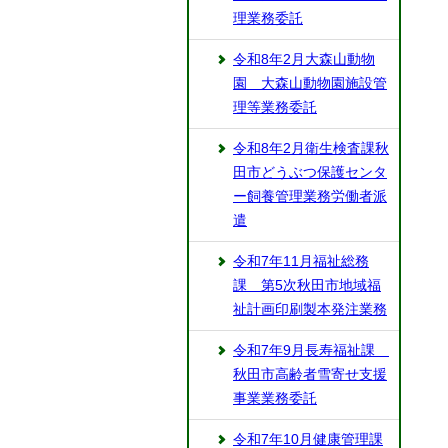
理業務委託
令和8年2月大森山動物
園 大森山動物園施設管
理等業務委託
令和8年2月衛生検査課秋
田市どうぶつ保護センタ
ー飼養管理業務労働者派
遣
令和7年11月福祉総務
課 第5次秋田市地域福
祉計画印刷製本発注業務
令和7年9月長寿福祉課
秋田市高齢者雪寄せ支援
事業業務委託
令和7年10月健康管理課