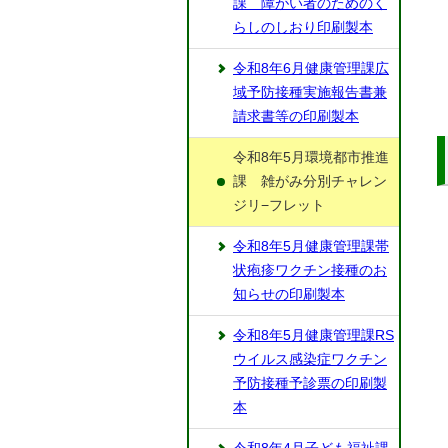
課 障がい者のためのく
らしのしおり印刷製本
令和8年6月健康管理課広
域予防接種実施報告書兼
請求書等の印刷製本
令和8年5月環境都市推進
課 雑がみ分別チャレン
ジリ−フレット
令和8年5月健康管理課帯
状疱疹ワクチン接種のお
知らせの印刷製本
令和8年5月健康管理課RS
ウイルス感染症ワクチン
予防接種予診票の印刷製
本