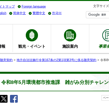
文字サイズ
イトマップ
Foreign language
glish
简体中文
繁體中文
한국어
情報
観光・イベント
施設案内
事業
随意契約
>
地方自治法施行令第167条の2第1項第3号に係る随意契約
> 令和
令和8年5月環境都市推進課 雑がみ分別チャレン
ペー