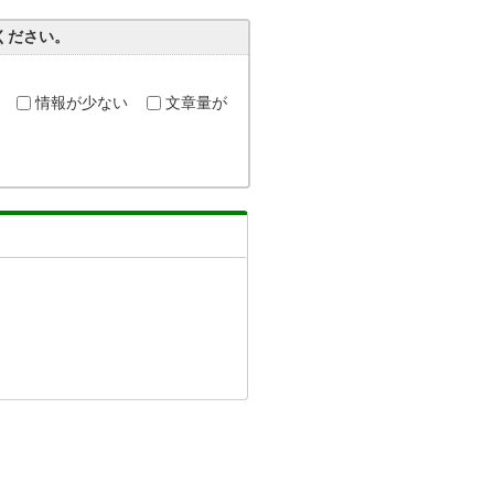
ください。
情報が少ない
文章量が