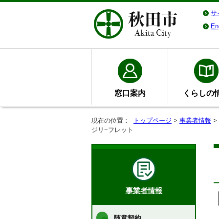
サ
En
窓口案内
くらしの
現在の位置：
トップページ
>
事業者情報
>
ジリ−フレット
事業者情報
随意契約