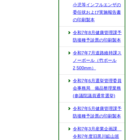
小児等インフルエンザの
委任状および実施報告書
の印刷製本
令和7年8月健康管理課予
防接種予診票の印刷製本
令和7年7月道路維持課ス
ノーポール（竹ポール
2,500mm）
令和7年6月選挙管理委員
会事務局 備品整理業務
(参議院議員通常選挙)
令和7年5月健康管理課予
防接種予診票の印刷製本
令和7年3月産業企画課
令和7年度旧黒川鉱山巡