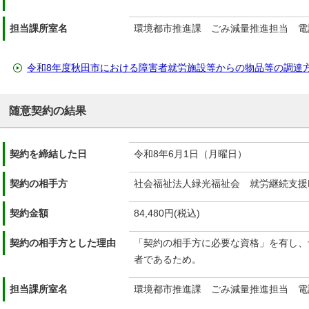
担当課所室名
環境都市推進課 ごみ減量推進担当 電話018
令和8年度秋田市における障害者就労施設等からの物品等の調達
随意契約の結果
契約を締結した日
令和8年6月1日（月曜日）
契約の相手方
社会福祉法人緑光福祉会 就労継続支援
契約金額
84,480円(税込)
契約の相手方とした理由
「契約の相手方に必要な資格」を有し、
者であるため。
担当課所室名
環境都市推進課 ごみ減量推進担当 電話018