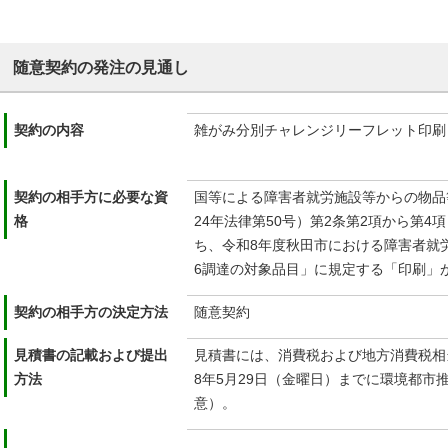
随意契約の発注の見通し
契約の内容
雑がみ分別チャレンジリーフレット印刷（3
契約の相手方に必要な資
国等による障害者就労施設等からの物品
格
24年法律第50号）第2条第2項から第
ち、令和8年度秋田市における障害者就
6調達の対象品目」に規定する「印刷」
契約の相手方の決定方法
随意契約
見積書の記載および提出
見積書には、消費税および地方消費税相
方法
8年5月29日（金曜日）までに環境都市
意）。