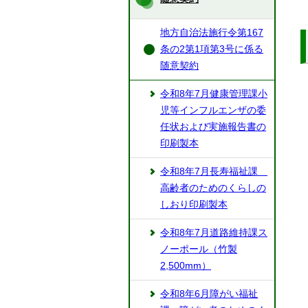
地方自治法施行令第167
条の2第1項第3号に係る
随意契約
令和8年7月健康管理課小
児等インフルエンザの委
任状および実施報告書の
印刷製本
令和8年7月長寿福祉課
高齢者のためのくらしの
しおり印刷製本
令和8年7月道路維持課ス
ノーポール（竹製
2,500mm）
令和8年6月障がい福祉