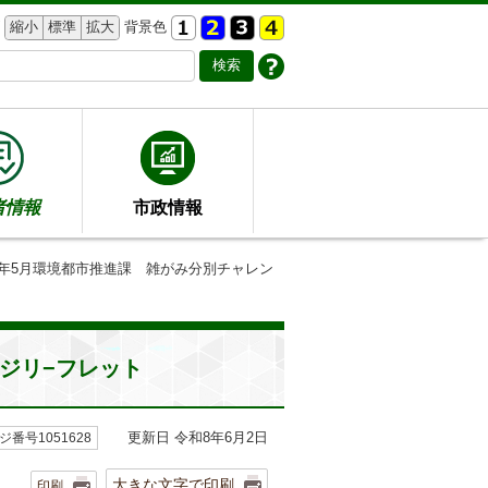
縮小
標準
拡大
背景色
者情報
市政情報
8年5月環境都市推進課 雑がみ分別チャレン
ジリ−フレット
更新日 令和8年6月2日
ジ番号1051628
大きな文字で印刷
印刷