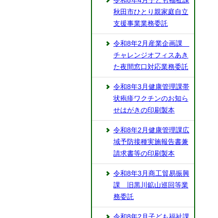
令和8年4月子ども福祉課
秋田市ひとり親家庭自立
支援事業業務委託
令和8年2月産業企画課
チャレンジオフィスあき
た夜間窓口対応業務委託
令和8年3月健康管理課帯
状疱疹ワクチンのお知ら
せはがきの印刷製本
令和8年2月健康管理課広
域予防接種実施報告書兼
請求書等の印刷製本
令和8年3月商工貿易振興
課 旧黒川鉱山巡回等業
務委託
令和8年2月子ども福祉課