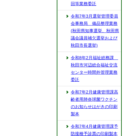
回等業務委託
令和7年3月選挙管理委員
会事務局 備品整理業務
(秋田県知事選挙、秋田県
議会議員補欠選挙および
秋田市長選挙)
令和8年2月福祉総務課
秋田市河辺総合福祉交流
センター時間外管理業務
委託
令和7年2月健康管理課高
齢者用肺炎球菌ワクチン
のお知らせはがきの印刷
製本
令和7年4月健康管理課予
防接種予診票の印刷製本