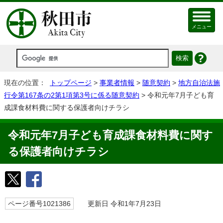
メニュー
現在の位置：
トップページ
>
事業者情報
>
随意契約
>
地方自治法施
行令第167条の2第1項第3号に係る随意契約
> 令和元年7月子ども育
成課食材料費に関する保護者向けチラシ
令和元年7月子ども育成課食材料費に関す
る保護者向けチラシ
ページ番号1021386
更新日 令和1年7月23日