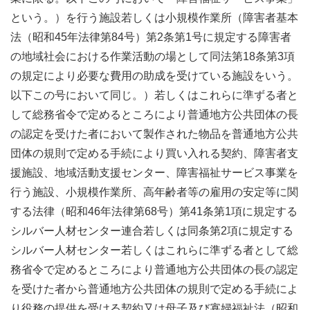
という。）を行う施設若しくは小規模作業所（障害者基本
法（昭和45年法律第84号）第2条第1号に規定する障害者
の地域社会における作業活動の場として同法第18条第3項
の規定により必要な費用の助成を受けている施設をいう。
以下この号において同じ。）若しくはこれらに準ずる者と
して総務省令で定めるところにより普通地方公共団体の長
の認定を受けた者において製作された物品を普通地方公共
団体の規則で定める手続により買い入れる契約、障害者支
援施設、地域活動支援センター、障害福祉サービス事業を
行う施設、小規模作業所、高年齢者等の雇用の安定等に関
する法律（昭和46年法律第68号）第41条第1項に規定する
シルバー人材センター連合若しくは同条第2項に規定する
シルバー人材センター若しくはこれらに準ずる者として総
務省令で定めるところにより普通地方公共団体の長の認定
を受けた者から普通地方公共団体の規則で定める手続によ
り役務の提供を受ける契約又は母子及び寡婦福祉法（昭和