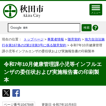
メニュー
現在の位置：
トップページ
>
事業者情報
>
随意契約
>
地方自治法施
行令第167条の2第1項第3号に係る随意契約
> 令和7年10月健康管理
課小児等インフルエンザの委任状および実施報告書の印刷製本
令和7年10月健康管理課小児等インフルエ
ンザの委任状および実施報告書の印刷製
本
ページ番号1047848
更新日 令和7年10月8日