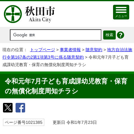
メニュー
現在の位置：
トップページ
>
事業者情報
>
随意契約
>
地方自治法施
行令第167条の2第1項第3号に係る随意契約
> 令和元年7月子ども育
成課幼児教育・保育の無償化制度周知チラシ
令和元年7月子ども育成課幼児教育・保育
の無償化制度周知チラシ
ページ番号1021385
更新日 令和1年7月23日