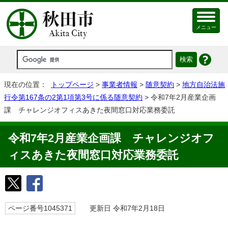
メニュー
現在の位置：
トップページ
>
事業者情報
>
随意契約
>
地方自治法施
行令第167条の2第1項第3号に係る随意契約
> 令和7年2月産業企画
課 チャレンジオフィスあきた夜間窓口対応業務委託
令和7年2月産業企画課 チャレンジオフ
ィスあきた夜間窓口対応業務委託
ページ番号1045371
更新日 令和7年2月18日