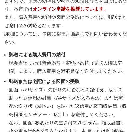
ますので、手続の効率化や時間の短縮化などを図るにあた
り、本市では
オンライン申請を推奨しています。
また、購入費用の納付や図面の受取については、郵送また
は窓口での対応となります。
詳細については、事前に都市計画課までお問い合わせくだ
さい。
郵送による購入費用の納付
現金書留または普通為替・定額小為替（受取人欄は空
欄）により、購入費用を過不足なく送付してください。
郵送または宅配による図面の受取
図面（A0サイズ）の折りの可否などを踏まえ、切手を
貼った返信用の封筒（A4サイズが入るもの）または宅
配の送り状（着払い）を貼った返信用の図面収納筒（収
納幅88センチメートル以上）を送付してください。
なお、図面1枚あたりの重さは約70グラム、領収証書1
枚の重さは約5グラムとなります。封筒または図面収納