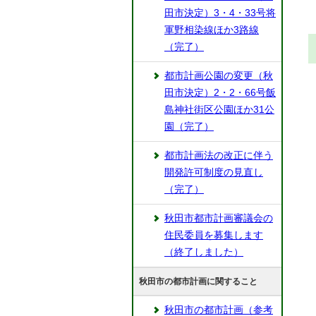
田市決定）3・4・33号将
軍野相染線ほか3路線
（完了）
都市計画公園の変更（秋
田市決定）2・2・66号飯
島神社街区公園ほか31公
園（完了）
都市計画法の改正に伴う
開発許可制度の見直し
（完了）
秋田市都市計画審議会の
住民委員を募集します
（終了しました）
秋田市の都市計画に関すること
秋田市の都市計画（参考