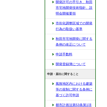
開発許可の手引き、秋田
市宅地開発技術指針、説
明会開催要領
市街化調整区域での開発
行為の取扱い基準
秋田市宅地開発に関する
条例の改正について
申請手数料
開発登録簿について
申請・届出に関すること
風致地区内における建築
等の規制に関する条例に
基づく許可申請
都市計画法第53条第1項