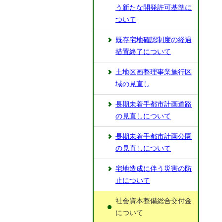
う新たな開発許可基準に
ついて
既存宅地確認制度の経過
措置終了について
土地区画整理事業施行区
域の見直し
長期未着手都市計画道路
の見直しについて
長期未着手都市計画公園
の見直しについて
宅地造成に伴う災害の防
止について
社会資本整備総合交付金
について