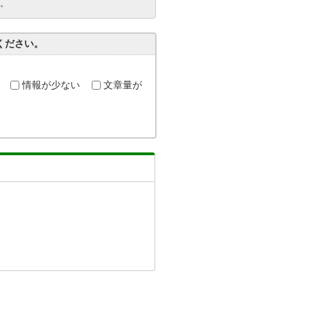
。
ください。
情報が少ない
文章量が