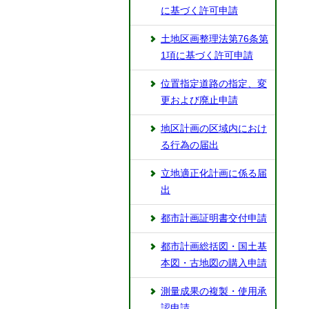
に基づく許可申請
土地区画整理法第76条第
1項に基づく許可申請
位置指定道路の指定、変
更および廃止申請
地区計画の区域内におけ
る行為の届出
立地適正化計画に係る届
出
都市計画証明書交付申請
都市計画総括図・国土基
本図・古地図の購入申請
測量成果の複製・使用承
認申請