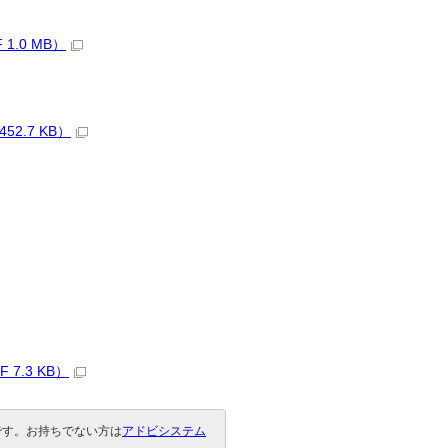
.0 MB）
2.7 KB）
.3 KB）
要です。お持ちでない方は
アドビシステム