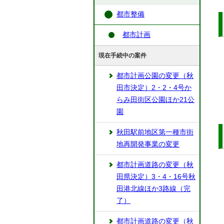
都市整備
都市計画
現在手続中の案件
都市計画公園の変更（秋
田市決定）2・2・4号か
らみ田街区公園ほか21公
園
秋田駅前地区第一種市街
地再開発事業の変更
都市計画道路の変更（秋
田県決定）3・4・16号秋
田港北線ほか3路線（完
了）
都市計画道路の変更（秋