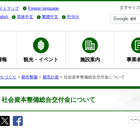
文字サイズ
イトマップ
Foreign language
glish
简体中文
繁體中文
한국어
情報
観光・イベント
施設案内
事業
ちづくり
>
都市整備
>
都市計画
> 社会資本整備総合交付金について
社会資本整備総合交付金について
ページ