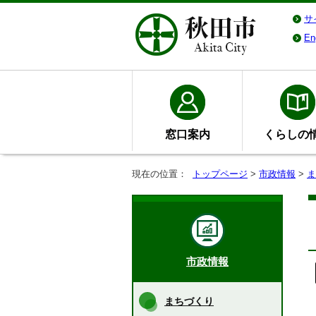
サ
En
窓口案内
くらしの
現在の位置：
トップページ
>
市政情報
>
ま
市政情報
まちづくり