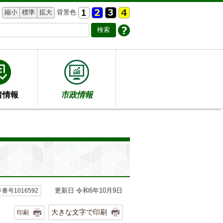
縮小
標準
拡大
背景色
者情報
市政情報
更新日 令和6年10月9日
番号1016592
大きな文字で印刷
印刷