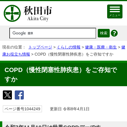
メニュー
現在の位置：
トップページ
>
くらしの情報
>
健康・医療・衛生
>
健
康お役立ち情報
> COPD（慢性閉塞性肺疾患）をご存知ですか
COPD（慢性閉塞性肺疾患）をご存知で
すか
ページ番号1044249
更新日 令和8年4月1日