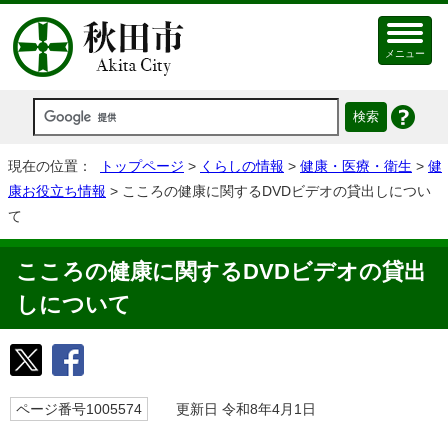
メニュー
現在の位置：
トップページ
>
くらしの情報
>
健康・医療・衛生
>
健
康お役立ち情報
> こころの健康に関するDVDビデオの貸出しについ
て
こころの健康に関するDVDビデオの貸出
しについて
ページ番号1005574
更新日 令和8年4月1日