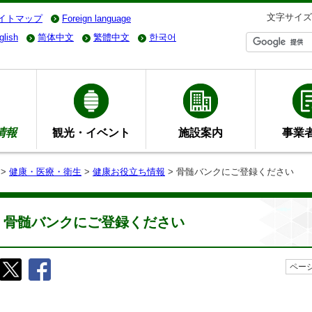
文字サイズ
イトマップ
Foreign language
glish
简体中文
繁體中文
한국어
情報
観光・イベント
施設案内
事業
>
健康・医療・衛生
>
健康お役立ち情報
> 骨髄バンクにご登録ください
骨髄バンクにご登録ください
ページ