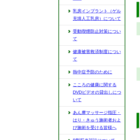
乳房インプラント（ゲル
充填人工乳房）について
受動喫煙防止対策につい
て
健康被害救済制度につい
て
熱中症予防のために
こころの健康に関する
DVDビデオの貸出しにつ
いて
あん摩マッサージ指圧・
はり・きゅう施術者およ
び施術を受ける皆様へ