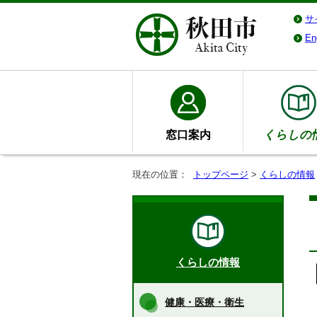
サ
En
窓口案内
くらしの
現在の位置：
トップページ
>
くらしの情報
くらしの情報
健康・医療・衛生