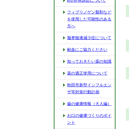
B型肝炎訴訟について
フィブリノゲン製剤など
を使用した可能性のある
方へ
脳脊髄液減少症について
献血にご協力ください
知っておきたい薬の知識
薬の適正使用について
秋田市新型インフルエン
ザ等対策行動計画
歯の健康情報（大人編）
お口の健康づくりのポイ
ント