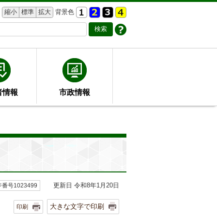
縮小
標準
拡大
背景色
者情報
市政情報
更新日 令和8年1月20日
番号1023499
大きな文字で印刷
印刷