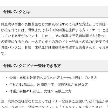
骨髄バンクとは
白血病や再生不良性貧血などの病気を治すのに有効な方法として骨髄
移植を行うには、骨髄または末梢血幹細胞を提供する方（ドナー）と患
している必要があります。しかし、その確率は兄弟姉妹間でも4分の1
の確率になるため、一人でも多くの方のドナー登録への協力が必要で
骨髄バンクは、骨髄・末梢血幹細胞移植を希望する患者さんと、それ
す。
骨髄バンクにドナー登録できる方
骨髄・末梢血幹細胞の提供の内容を十分に理解している方
年齢が18歳以上、54歳以下で、健康状態が良好な方
体重が男性45kg以上、女性40kg以上の方
注：病気の既往歴などによってはドナー登録をご遠慮いただく場合が
ムページやドナー登録のパンフレット「チャンス」をご覧ください。