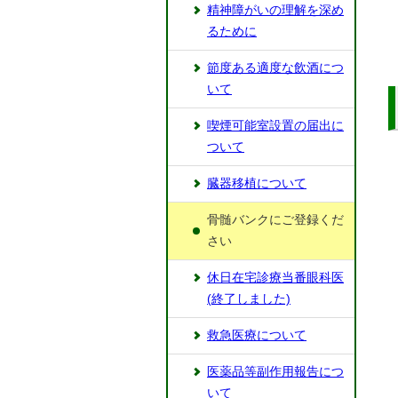
精神障がいの理解を深め
るために
節度ある適度な飲酒につ
いて
喫煙可能室設置の届出に
ついて
臓器移植について
骨髄バンクにご登録くだ
さい
休日在宅診療当番眼科医
(終了しました)
救急医療について
医薬品等副作用報告につ
いて