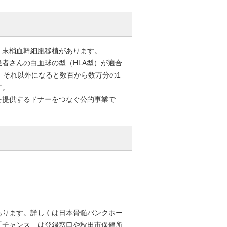
・末梢血幹細胞移植があります。
者さんの白血球の型（HLA型）が適合
、それ以外になると数百から数万分の1
す。
を提供するドナーをつなぐ公的事業で
あります。詳しくは日本骨髄バンクホー
「チャンス」は登録窓口や秋田市保健所