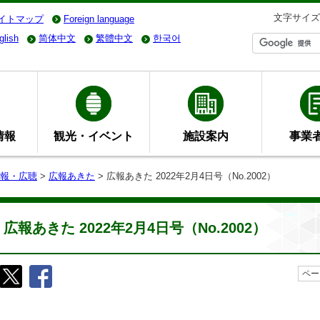
文字サイズ
イトマップ
Foreign language
glish
简体中文
繁體中文
한국어
情報
観光・イベント
施設案内
事業
報・広聴
>
広報あきた
> 広報あきた 2022年2月4日号（No.2002）
広報あきた 2022年2月4日号（No.2002）
ペー