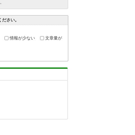
。
ください。
情報が少ない
文章量が