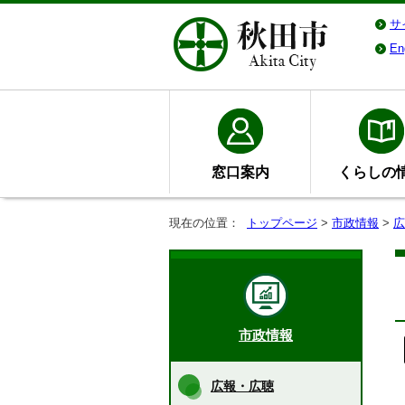
サ
En
窓口案内
くらしの
現在の位置：
トップページ
>
市政情報
>
広
市政情報
広報・広聴