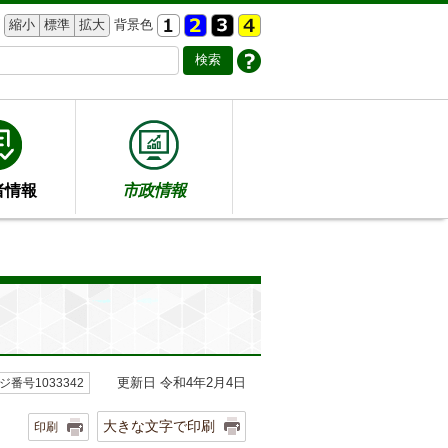
縮小
標準
拡大
背景色
者情報
市政情報
更新日 令和4年2月4日
ジ番号1033342
大きな文字で印刷
印刷