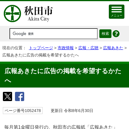
メニュー
現在の位置：
トップページ
>
市政情報
>
広報・広聴
>
広報あきた
>
広報あきたに広告の掲載を希望するかたへ
広報あきたに広告の掲載を希望するかた
へ
ページ番号1052478
更新日 令和8年6月30日
毎月第1金曜日発行の、秋田市の広報紙「広報あきた」