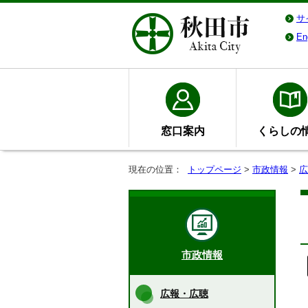
サ
En
窓口案内
くらしの
現在の位置：
トップページ
>
市政情報
>
広
市政情報
広報・広聴