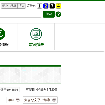
縮小
標準
拡大
背景色
者情報
市政情報
更新日 令和6年8月20日
番号1043886
大きな文字で印刷
印刷