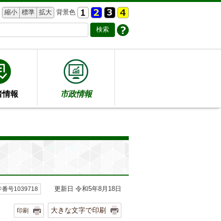
縮小
標準
拡大
背景色
者情報
市政情報
更新日 令和5年8月18日
番号1039718
大きな文字で印刷
印刷