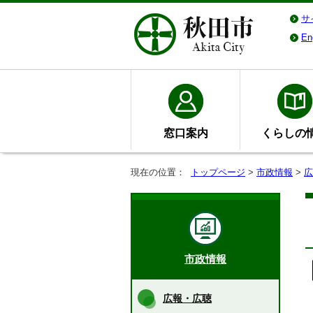
サ
En
窓口案内
くらしの
現在の位置：
トップページ
>
市政情報
>
広
市政情報
広報・広聴