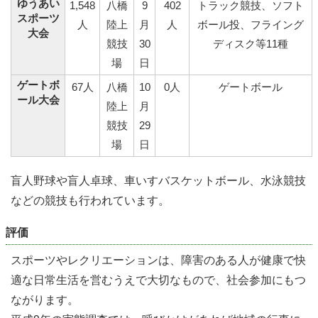
ゆうあい
1,548
八橋
9
402
トラック競技、ソフト
スポーツ
人
陸上
月
人
ボール投、フライング
大会
競技
30
ディスク等11種
場
日
ゲートボ
67人
八橋
10
0人
ゲートボール
ール大会
陸上
月
競技
29
場
日
盲人野球や盲人卓球、車いすバスケットボール、水泳競技
などの競技も行われています。
評価
スポーツやレクリエーションは、障害のある人が健康で快
適な日常生活を営むうえで大切なもので、社会参加にもつ
ながります。