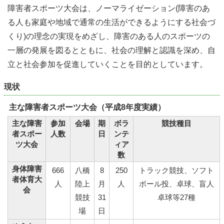
障害者スポーツ大会は、ノーマライゼーション(障害のあ
る人も家庭や地域で通常の生活ができるようにする社会づ
くり)の理念の実現をめざし、障害のある人のスポーツの
一層の発展を図るとともに、社会の理解と認識を深め、自
立と社会参加を促進していくことを目的としています。
現状
主な障害者スポーツ大会（平成8年度実績）
主な障害
参加
会場
期
ボラ
競技種目
者スポー
人数
日
ンテ
ツ大会
ィア
数
身体障害
666
八橋
8
250
トラック競技、ソフト
者体育大
人
陸上
月
人
ボール投、卓球、盲人
会
競技
31
卓球等27種
場
日