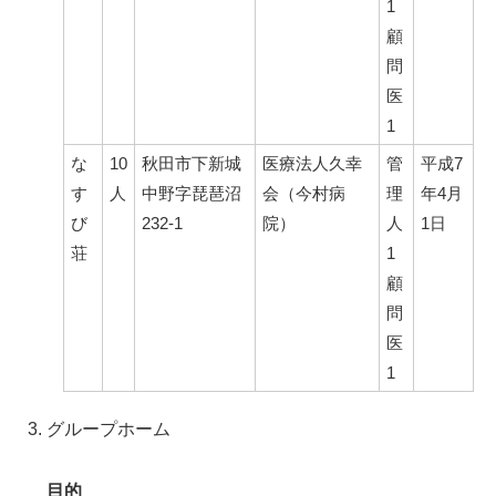
1
顧
問
医
1
な
10
秋田市下新城
医療法人久幸
管
平成7
す
人
中野字琵琶沼
会（今村病
理
年4月
び
232-1
院）
人
1日
荘
1
顧
問
医
1
グループホーム
目的