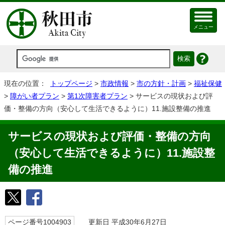
メニュー
現在の位置：
トップページ
>
市政情報
>
市の方針・計画
>
福祉保健
>
障がい者プラン
>
第1次障害者プラン
> サービスの現状および評
価・整備の方向（安心して生活できるように）11.施設整備の推進
サービスの現状および評価・整備の方向
（安心して生活できるように）11.施設整
備の推進
ページ番号1004903
更新日 平成30年6月27日