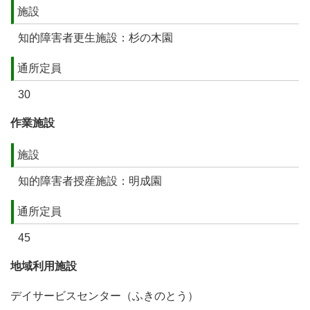
施設
知的障害者更生施設：杉の木園
通所定員
30
作業施設
施設
知的障害者授産施設：明成園
通所定員
45
地域利用施設
デイサービスセンター（ふきのとう）