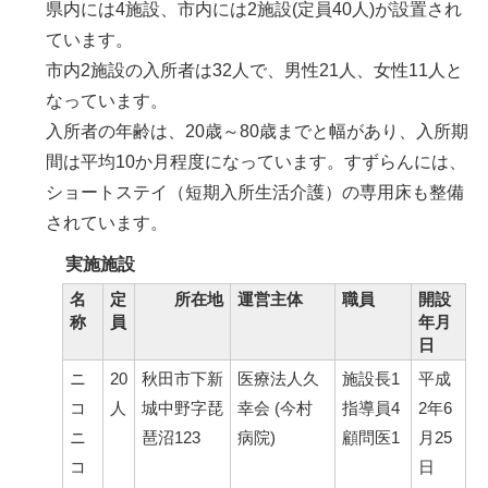
県内には4施設、市内には2施設(定員40人)が設置され
ています。
市内2施設の入所者は32人で、男性21人、女性11人と
なっています。
入所者の年齢は、20歳～80歳までと幅があり、入所期
間は平均10か月程度になっています。すずらんには、
ショートステイ（短期入所生活介護）の専用床も整備
されています。
実施施設
名
定
所在地
運営主体
職員
開設
称
員
年月
日
ニ
20
秋田市下新
医療法人久
施設長1
平成
コ
人
城中野字琵
幸会 (今村
指導員4
2年6
ニ
琶沼123
病院)
顧問医1
月25
コ
日