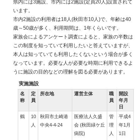
県内には3施設、市内には2施設(定員20人)設置されて
います。
市内2施設の利用者は18人(秋田市10人)で、年齢は40
歳～50歳が多く、利用期間は、1年くらいです。
家族会によるアンケート調査によると、家族の半数は
この制度を知っていて利用したいと答えていますが、
本人は知っていても利用したくないという場合が多く
なっています。必要な人が必要な時期に利用できるよ
うに施設の目的などの理解を図る必要があります。
実施施設
名
定
所在地
運営主体
職
開設
称
員
員
年月
日
鶴
10
秋田市土崎港
医療法人久盛
管
平成4
人
中央4-4-24
会 (秋田緑ケ丘
理
年1月
病院)
人
1日