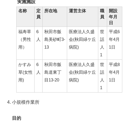
実施施設
名称
定
所在地
運営主体
職
開設
員
員
年月
日
福寿草
6
秋田市飯
医療法人久盛
世
平成6
（男性
人
島美砂町3-
会(秋田緑ケ丘
話
年4月
用）
13
病院)
人
1日
1
かすみ
6
秋田市飯
医療法人久盛
世
平成8
草(女性
人
島道東丁
会(秋田緑ケ丘
話
年4月
用)
目13-20
病院)
人
1日
1
小規模作業所
目的