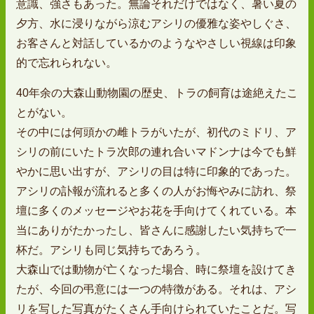
意識、強さもあった。無論それだけではなく、暑い夏の
夕方、水に浸りながら涼むアシリの優雅な姿やしぐさ、
お客さんと対話しているかのようなやさしい視線は印象
的で忘れられない。
40年余の大森山動物園の歴史、トラの飼育は途絶えたこ
とがない。
その中には何頭かの雌トラがいたが、初代のミドリ、ア
シリの前にいたトラ次郎の連れ合いマドンナは今でも鮮
やかに思い出すが、アシリの目は特に印象的であった。
アシリの訃報が流れると多くの人がお悔やみに訪れ、祭
壇に多くのメッセージやお花を手向けてくれている。本
当にありがたかったし、皆さんに感謝したい気持ちで一
杯だ。アシリも同じ気持ちであろう。
大森山では動物が亡くなった場合、時に祭壇を設けてき
たが、今回の弔意には一つの特徴がある。それは、アシ
リを写した写真がたくさん手向けられていたことだ。写