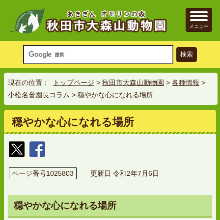
メニュー
現在の位置：
トップページ
>
秋田市大森山動物園
>
各種情報
>
小松名誉園長コラム
> 穏やかな心になれる場所
穏やかな心になれる場所
ページ番号1025803
更新日 令和2年7月6日
穏やかな心になれる場所