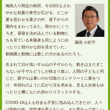
梅雨入り間近の秋田、今日9日もさわ
やかな初夏の青空が広がる。どこか
夏を思わせる暑さの中、昼下がりの
園内をまわってみた。穏やかにくつ
ろぎ、昼寝を決め込んでいる動物た
ちを見ている来園者も同じようにゆ
園長 小松守
ったりと穏やかな顔を見せていた。
動物園と動物には癒しの力があるのだろう。
生まれて日が浅いサル山の子ザルたち、動きはまだぎこ
ちないが子ザルどうしが絡まり遊ぶ。人間の子どもと同
じだ。親ザルは暑いのか日陰のコンクリートに腹をつ
け、布切れのように広がり涼を求める。見る人自身もゆ
ったりと柵にもたれ掛かりリラックスする。
COVID-19は人も社会も不安に包み込んできたが、人々
は制約の中、空気感を変えたいと、また変わって欲しい