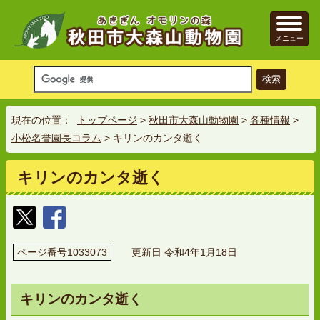
メニュー
現在の位置：
トップページ
>
秋田市大森山動物園
>
各種情報
>
小松名誉園長コラム
> キリンのカンタ逝く
キリンのカンタ逝く
ページ番号1033073
更新日 令和4年1月18日
キリンのカンタ逝く