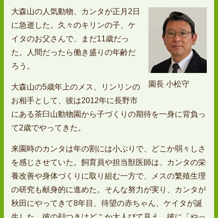
大森山の人気動物、カンタが正月2日
に急逝した。久々のキリンの子、ケ
イタのお父さんで、まだ11歳だっ
た。人間だったら働き盛りの年齢だ
ろう。
園長 小松守
大森山の5歳年上のメス、リンリンの
お相手として、彼は2012年に長野市
にある茶臼山動物園から子づくりの期待を一身に背負っ
て2歳でやってきた。
来園時のカンタは年の割には小ぶりで、どこか弱々しさ
を感じさせていた。飼育員や担当獣医師は、カンタの栄
養改善や身体づくりに取り組む一方で、メスの繁殖生理
の研究も献身的に進めた。そんな努力が実り、カンタが
秋田にやってきて8年目、待望の赤ちゃん、ケイタが誕
生した。彼の顔つきはどこか大人びて見え、彼に「やっ