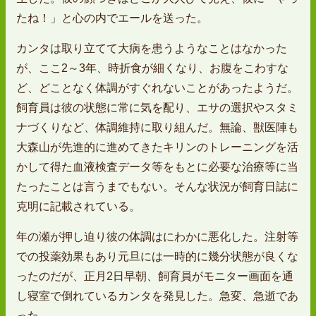
たね！」と心の内でエールを送った。
カンタは取り立てて大病を患うようなことはなかった
が、ここ2～3年、時折食が細くなり、お腹をこわすな
ど、どことなく体調がすぐれないことがあったようだ。
飼育員は彼の状態に常に気を配り、エサの選択やスタミ
ナづくりなど、体調維持に取り組んだ。無論、獣医陣も
大森山が先進的に進めてきたキリンのトレーニングを活
かして得た血液検査データ等をもとに必要な治療等に当
たったことは言うまでもない。そんな状況が飼育日誌に
克明に記載されている。
年の瀬が押し迫り彼の体調はにわかに悪化した。注射等
での投薬効果もあり元旦には一時的に幾分状態が良くな
ったのだが、正月2日早朝、飼育員がモニター画面を通
し寝室で倒れているカンタを発見した。急変、急逝であ
った。