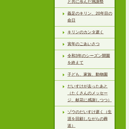
と共に歩んだ感謝祭
義足のキリン、20年目の
命日
キリンのカンタ逝く
寅年のごあいさつ
令和3年のシーズン開園
を終えて
子ども、家族、動物園
だいすけが去ったあと
（たくさんのメッセー
ジ、献花に感謝しつつ）
ゾウのだいすけ逝く（生
涯を回顧しながらの葬
送）