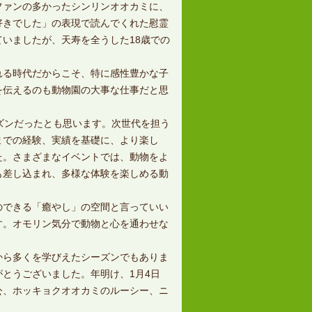
ファンの多かったシンリンオオカミに、
好きでした」の表現で読んでくれた慰霊
いましたが、天寿を全うした18歳での
る時代だからこそ、特に感性豊かな子
を伝えるのも動物園の大事な仕事だと思
ズンだったとも思います。次世代を担う
までの経験、実績を基礎に、より楽し
た。さまざまなイベントでは、動物をよ
も差し込まれ、多様な体験を楽しめる動
できる「癒やし」の空間と言っていい
す。オモリン気分で動物と心を通わせな
ら多くを学びえたシーズンでもありま
とうございました。年明け、1月4日
公、ホッキョクオオカミのルーシー、ニ