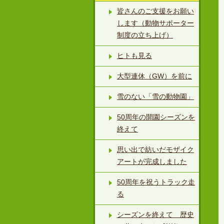
皆さんのご支援をお願い
します（動物サポーター
制度の立ち上げ）
ヒトも見る
大型連休（GW）を前に
雪のない「雪の動物園」
50周年の開園シーズンを
終えて
思い出で紡いだモザイク
アートが完成しました
50周年を祝うトラック走
る
シーズンを終えて 歴史