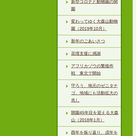
新型コロナと動物園の開
園
変わってゆく大森山動物
園（2019年10月）
新年のごあいさつ
花壇支援に感謝
アフリカゾウの繁殖作
戦 東北で開始
守ろう、地元のゼニタナ
ゴ。地域にも活動拡大の
兆し
開園45年目を迎える大森
山（2018年1月）
酉年を振り返り、戌年を