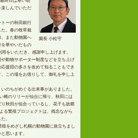
。最終日は寒い朝
を楽しんでいただ
ートーの秋田銀行
した。春の牧草栽
加、また動物園へ
園長 小松守
祭を華やいだもの
利用をいただき、感謝申し上げます。
や動物サポーター制度などを立ち上げ
の応援団の多さを改めて知ることもでき
す。この場をお借りして、御礼を申し上
いのちがめぐる出来事がありました。
賢い雌のリリーが仙台に帰り、秋田には
ぱり秋田が似合っているし、花子も故郷
による繁殖プロジェクトは、残念ながら
した。
繁殖をめざし札幌の動物園に旅立ちまし
いと思います。