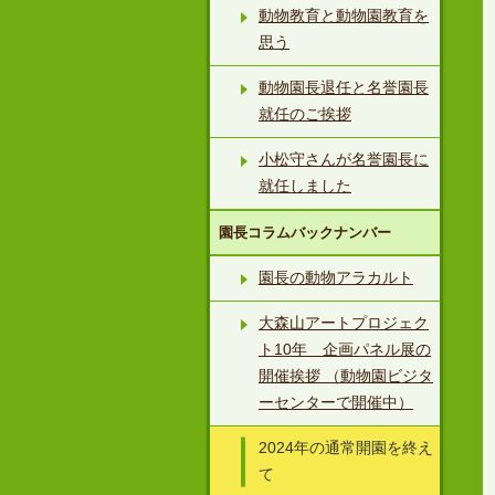
動物教育と動物園教育を
思う
動物園長退任と名誉園長
就任のご挨拶
小松守さんが名誉園長に
就任しました
園長コラムバックナンバー
園長の動物アラカルト
大森山アートプロジェク
ト10年 企画パネル展の
開催挨拶 （動物園ビジタ
ーセンターで開催中）
2024年の通常開園を終え
て