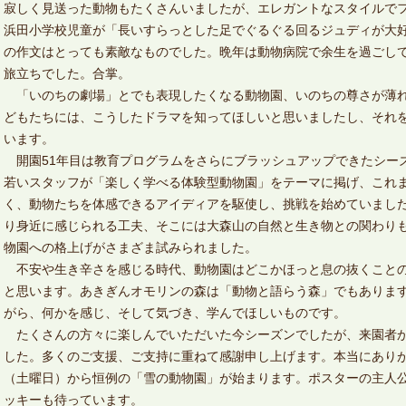
寂しく見送った動物もたくさんいましたが、エレガントなスタイルで
浜田小学校児童が「長いすらっとした足でぐるぐる回るジュディが大
の作文はとっても素敵なものでした。晩年は動物病院で余生を過ごして
旅立ちでした。合掌。
「いのちの劇場」とでも表現したくなる動物園、いのちの尊さが薄れ
どもたちには、こうしたドラマを知ってほしいと思いましたし、それ
います。
開園51年目は教育プログラムをさらにブラッシュアップできたシー
若いスタッフが「楽しく学べる体験型動物園」をテーマに掲げ、これ
く、動物たちを体感できるアイディアを駆使し、挑戦を始めていまし
り身近に感じられる工夫、そこには大森山の自然と生き物との関わり
物園への格上げがさまざま試みられました。
不安や生き辛さを感じる時代、動物園はどこかほっと息の抜くことの
と思います。あきぎんオモリンの森は「動物と語らう森」でもありま
がら、何かを感じ、そして気づき、学んでほしいものです。
たくさんの方々に楽しんでいただいた今シーズンでしたが、来園者か
した。多くのご支援、ご支持に重ねて感謝申し上げます。本当にありが
（土曜日）から恒例の「雪の動物園」が始まります。ポスターの主人
ッキーも待っています。