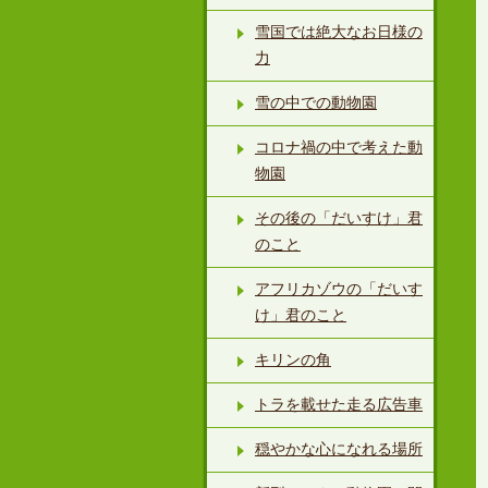
雪国では絶大なお日様の
力
雪の中での動物園
コロナ禍の中で考えた動
物園
その後の「だいすけ」君
のこと
アフリカゾウの「だいす
け」君のこと
キリンの角
トラを載せた走る広告車
穏やかな心になれる場所