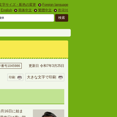
文字サイズ・配色の変更
Foreign language
English
简体中文
繁體中文
한국어
更新日 令和7年3月25日
番号1045986
大きな文字で印刷
印刷
月16日に始ま