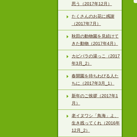
思う（2017年12月）
たくさんのお花に感謝
（2017年7月）
秋田の動物園を見続けて
きた動物（2017年4月）
カピバラの湯っこ（2017
年3月_2）
春開園を待ちわびる人た
ちに（2017年3月_1）
新年のご挨拶（2017年1
月）
老イヌワシ「鳥海」よ、
生き残ってくれ（2016年
12月_2）