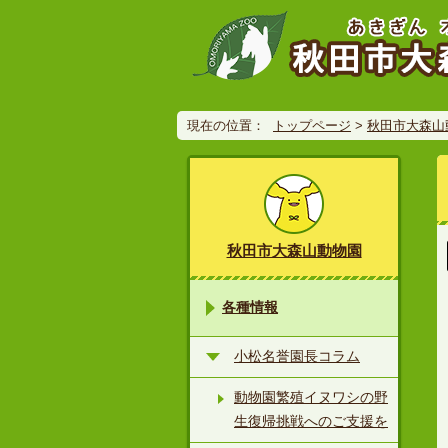
現在の位置：
トップページ
>
秋田市大森山
秋田市大森山動物園
各種情報
小松名誉園長コラム
動物園繁殖イヌワシの野
生復帰挑戦へのご支援を