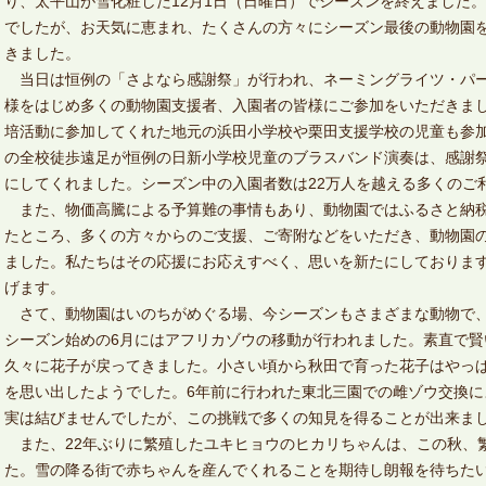
り、太平山が雪化粧した12月1日（日曜日）でシーズンを終えました
でしたが、お天気に恵まれ、たくさんの方々にシーズン最後の動物園
きました。
当日は恒例の「さよなら感謝祭」が行われ、ネーミングライツ・パ
様をはじめ多くの動物園支援者、入園者の皆様にご参加をいただきま
培活動に参加してくれた地元の浜田小学校や栗田支援学校の児童も参
の全校徒歩遠足が恒例の日新小学校児童のブラスバンド演奏は、感謝
にしてくれました。シーズン中の入園者数は22万人を越える多くのご
また、物価高騰による予算難の事情もあり、動物園ではふるさと納税
たところ、多くの方々からのご支援、ご寄附などをいただき、動物園
ました。私たちはその応援にお応えすべく、思いを新たにしておりま
げます。
さて、動物園はいのちがめぐる場、今シーズンもさまざまな動物で、
シーズン始めの6月にはアフリカゾウの移動が行われました。素直で
久々に花子が戻ってきました。小さい頃から秋田で育った花子はやっ
を思い出したようでした。6年前に行われた東北三園での雌ゾウ交換
実は結びませんでしたが、この挑戦で多くの知見を得ることが出来ま
また、22年ぶりに繁殖したユキヒョウのヒカリちゃんは、この秋、
た。雪の降る街で赤ちゃんを産んでくれることを期待し朗報を待ちた