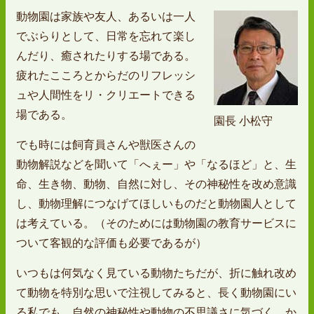
動物園は家族や友人、あるいは一人
でぶらりとして、日常を忘れて楽し
んだり、癒されたりする場である。
疲れたこころとからだのリフレッシ
ュや人間性をリ・クリエートできる
場である。
園長 小松守
でも時には飼育員さんや獣医さんの
動物解説などを聞いて「へぇー」や「なるほど」と、生
命、生き物、動物、自然に対し、その神秘性を改め意識
し、動物理解につなげてほしいものだと動物園人として
は考えている。（そのためには動物園の教育サービスに
ついて客観的な評価も必要であるが）
いつもは何気なく見ている動物たちだが、折に触れ改め
て動物を特別な思いで注視してみると、長く動物園にい
る私でも、自然の神秘性や動物の不思議さに気づく。か