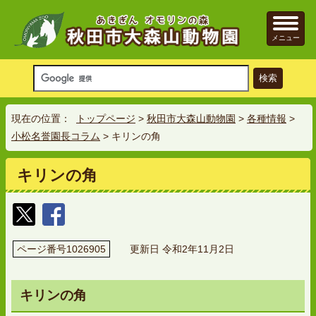
メニュー
現在の位置：
トップページ
>
秋田市大森山動物園
>
各種情報
>
小松名誉園長コラム
> キリンの角
キリンの角
ページ番号1026905
更新日 令和2年11月2日
キリンの角