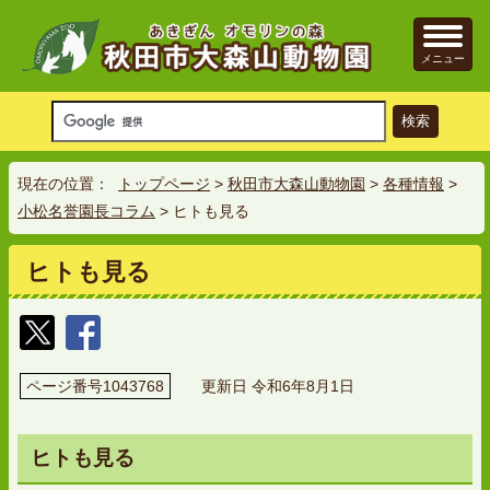
メニュー
現在の位置：
トップページ
>
秋田市大森山動物園
>
各種情報
>
小松名誉園長コラム
> ヒトも見る
ヒトも見る
ページ番号1043768
更新日 令和6年8月1日
ヒトも見る