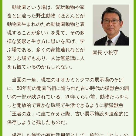
動物園という場は、愛玩動物や家
畜とは違った野生動物（ほとんどが
動物園生まれのため動物園動物と表
現することが多い）を見て、その多
様な姿形と生き方に思いを広げ、学
ぶ場である。多くの家族連れなどが
園長 小松守
楽しむ場でもあり、人は無意識に人
をも観ているのかもしれない。
当園の一角、現在のオオカミとクマの展示場のそば
に、50年前の開園当初に造られた古い時代の猛獣舎の囲
いの一部が残されている。20年くらい前、動物たちをも
っと開放的で豊かな環境で生活できるように新猛獣舎
「王者の森」に建てかえた際、古い展示施設を遺産的に
保存しようと残したものだ。
保存した施設の有効活用策として、施設に「ヒト」の